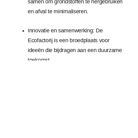
samen om grondstoffen te hergebruiken
en afval te minimaliseren.
Innovatie en samenwerking: De
Ecofactorij is een broedplaats voor
ideeën die bijdragen aan een duurzame
toekomst.
Voor Ameco sluit deze visie naadloos aan bij
onze
eigen missie
: bouwen aan een wereld
waarin duurzaamheid en kwaliteit hand in
hand gaan. Door onze activiteiten op de
Ecofactorij te vestigen, versterken we onze